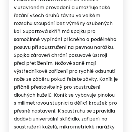
v uzavřeném provedení a umožňuje také
řezání všech druhů závitu ve velkém
rozsahu stoupání bez výměny ozubených
kol. Suportová skříň má spojku pro
samočinné vypínání příčného a podélného
posuvu při soustružení na pevnou narážku.
Spojka zároveň chrání posuvové ústrojí
před přetížením. Nožové saně mají
výstředníkové zařízení pro rychlé odsunutí
nože ze záběru pokud řežete závity. Koník je
příčně přestavitelný pro soustružení
dlouhých kuželů. Koník se vybavuje pinolou
s milimetrovou stupnici a dělící kroužek pro
přesné nastavení. K soustruhu se zpravidla
dodává universální sklíčidlo, zařízení na
soustružení kuželů, mikrometrické narážky