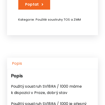
soustruh
Poptat
SV18RA
/
1000
Kategorie:
Použité soustruhy TOS a ZMM
množství
Popis
Popis
Použitý soustruh SV18RA / 1000 máme
k dispozici v Praze, dobrý stav
Použitý soustruh SV18RA / 1000 je přesný