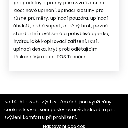
pro podélný a příčný posuv, zařízení na
kleštinové upínání, upínací kleštiny pro
různé průměry, upínací pouzdra, upínací
úhelník, zadní suport, otočný hrot, pevná
standartní i zvětšená a pohyblivá opěrka,
hydraulické kopírovací zařízení, IKS 1,
upínací deska, kryt proti odlétajícím
třískám. Výrobce : TOS Trenčín
Na těchto webových stránkách jsou využívány
cookies k vylepšení poskytovaných služeb a pro
zvýšení komfortu při prohlížení.
Nastavení cookies
NOVINKY
O NÁS
KONTAKT