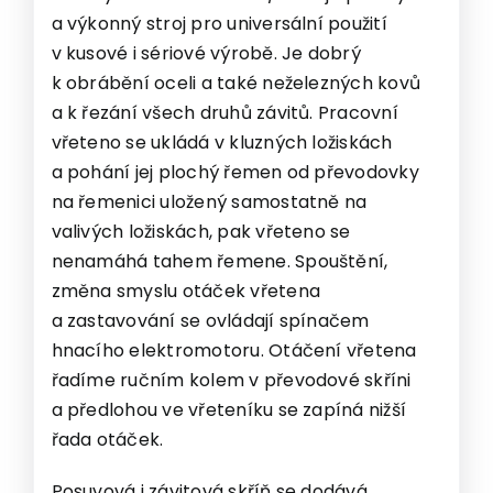
a výkonný stroj pro universální použití
v kusové i sériové výrobě. Je dobrý
k obrábění oceli a také neželezných kovů
a k řezání všech druhů závitů. Pracovní
vřeteno se ukládá v kluzných ložiskách
a pohání jej plochý řemen od převodovky
na řemenici uložený samostatně na
valivých ložiskách, pak vřeteno se
nenamáhá tahem řemene. Spouštění,
změna smyslu otáček vřetena
a zastavování se ovládají spínačem
hnacího elektromotoru. Otáčení vřetena
řadíme ručním kolem v převodové skříni
a předlohou ve vřeteníku se zapíná nižší
řada otáček.
Posuvová i závitová skříň se dodává