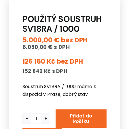
Košík
POUŽITÝ SOUSTRUH
SV18RA / 1000
5.000,00
€
6.050,00
€
126 150 Kč
bez DPH
152 642 Kč
s DPH
Soustruh SV18RA / 1000 máme k
dispozici v Praze, dobrý stav
Přidat do
košíku
Použitý