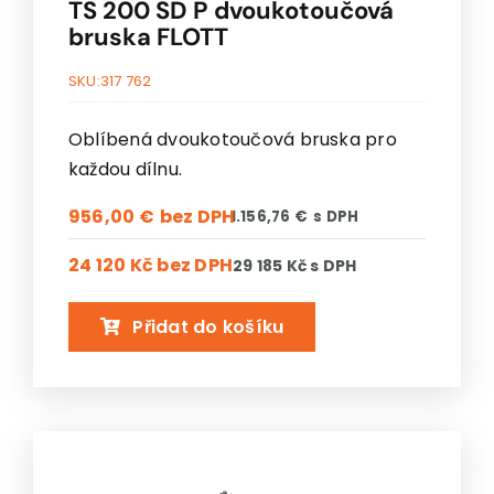
TS 200 SD P dvoukotoučová
bruska FLOTT
SKU:
317 762
Oblíbená dvoukotoučová bruska pro
každou dílnu.
956,00
€
1.156,76
€
24 120 Kč
bez DPH
29 185 Kč
s DPH
Přidat do košíku