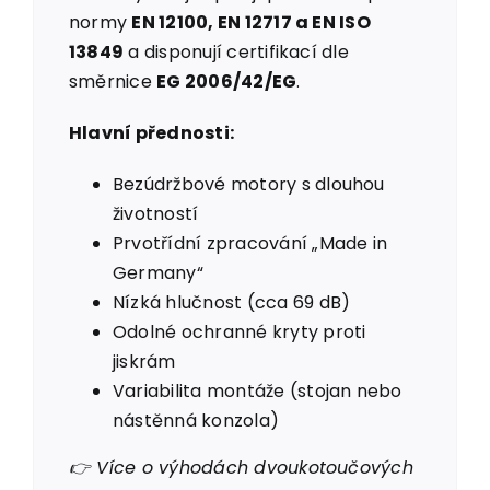
normy
EN 12100, EN 12717 a EN ISO
13849
a disponují certifikací dle
směrnice
EG 2006/42/EG
.
Hlavní přednosti:
Bezúdržbové motory s dlouhou
životností
Prvotřídní zpracování „Made in
Germany“
Nízká hlučnost (cca 69 dB)
Odolné ochranné kryty proti
jiskrám
Variabilita montáže (stojan nebo
nástěnná konzola)
👉 Více o výhodách dvoukotoučových