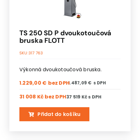
TS 250 SD P dvoukotoučová
bruska FLOTT
SKU:
317 763
Výkonná dvoukotoučová bruska.
1.229,00
€
1.487,09
€
31 008 Kč
bez DPH
37 519 Kč
s DPH
Přidat do košíku