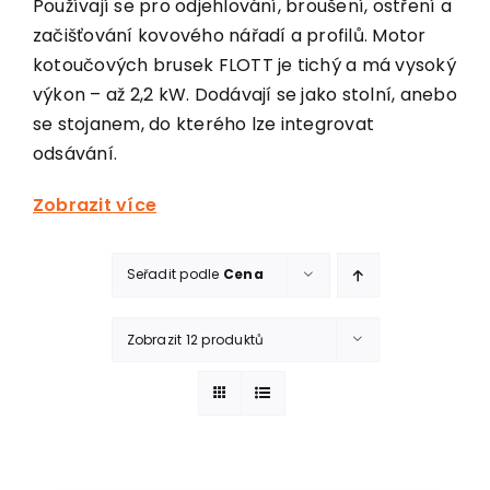
Používají se pro odjehlování, broušení, ostření a
začišťování kovového nářadí a profilů. Motor
Košík
kotoučových brusek FLOTT je tichý a má vysoký
výkon – až 2,2 kW. Dodávají se jako stolní, anebo
se stojanem, do kterého lze integrovat
odsávání.
Zobrazit více
Seřadit podle
Cena
Zobrazit 12 produktů