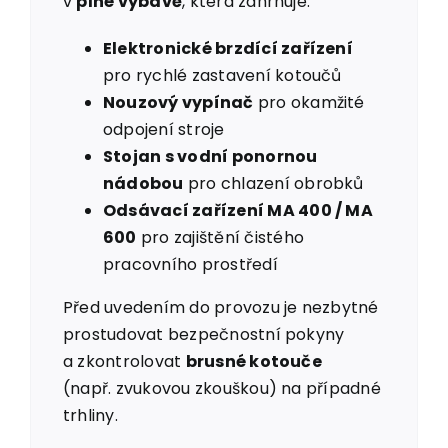
v
plné výbavě
, která zahrnuje:
Elektronické brzdící zařízení
pro rychlé zastavení kotoučů
Nouzový vypínač
pro okamžité
odpojení stroje
Stojan s vodní ponornou
nádobou
pro chlazení obrobků
Odsávací zařízení MA 400 / MA
600
pro zajištění čistého
pracovního prostředí
Před uvedením do provozu je nezbytné
prostudovat bezpečnostní pokyny
a zkontrolovat
brusné kotouče
(např. zvukovou zkouškou) na případné
trhliny.