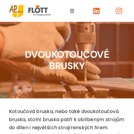
Skip
to
Toggle
content
Navigation
FLOTT vrtačky
FLOTT brusky
DVOUKOTOUČOVÉ
BRUSKY
FLOTT pily
Soustruhy TOS
Servis/ostatní
Kotoučová bruska, nebo také dvoukotoučová
bruska, stolní bruska patří k oblíbeným strojům
O firmě
do dílen i největších strojírenských firem.