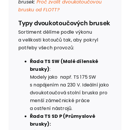
brusek:
Proč zvolit dvoukotoučovou
brusku od FLOTT?
Typy dvoukotoučových brusek
Sortiment dělíme podle výkonu
a velikosti kotoučů tak, aby pokryl
potřeby všech provozů:
Řada TS SW (Malé dílenské
brusky)
:
Modely jako např. TS 175 SW
s napájením na 230 V. Ideální jako
dvoukotoučová stolní bruska pro
menší zámečnické práce
a ostření nástrojů.
Řada TS SD P (Průmyslové
brusky):