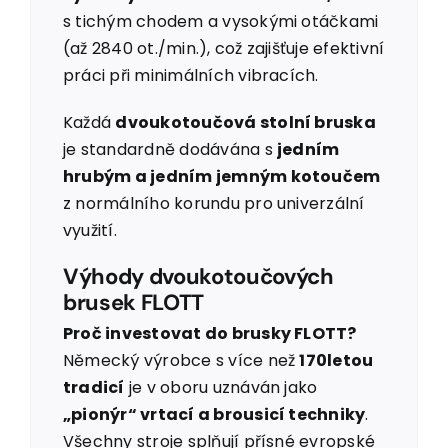
s tichým chodem a vysokými otáčkami
(až 2840 ot./min.), což zajišťuje efektivní
práci při minimálních vibracích.
Každá
dvoukotoučová stolní bruska
je standardně dodávána s
jedním
hrubým a jedním jemným kotoučem
z normálního korundu pro univerzální
využití.
Výhody dvoukotoučových
brusek FLOTT
Proč investovat do brusky FLOTT?
Německý výrobce s více než
170letou
tradicí
je v oboru uznáván jako
„pionýr“ vrtací a brousicí techniky
.
Všechny stroje splňují přísné evropské